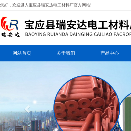
您好，欢迎进入宝应县瑞安达电工材料厂官方网站!
网站首页
关于我们
产品中心