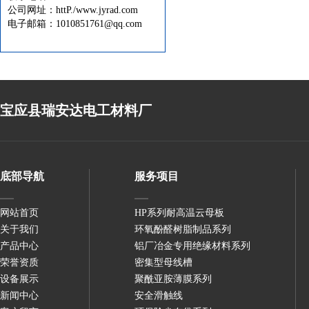
公司网址：httP./www.jyrad.com
电子邮箱：1010851761@qq.com
宝应县瑞安达电工材料厂
底部导航
服务项目
网站首页
HP系列耐高温云母板
关于我们
环氧酚醛树脂制品系列
产品中心
铝厂冶金专用绝缘材料系列
荣誉资质
密集型母线槽
设备展示
聚酰亚胺薄膜系列
新闻中心
安全滑触线