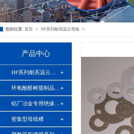
您的位置:
首页
>
HP系列耐高温云母板
>
产品中心
HP系列耐高温云母板…
环氧酚醛树脂制品系…
铝厂冶金专用绝缘材…
密集型母线槽